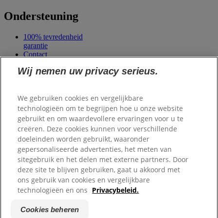
Ondersteuning
100% tevredenheid
garantie
Contact
Veelgestelde vragen
Wij nemen uw privacy serieus.
Mijn account
We gebruiken cookies en vergelijkbare
Samenwerkingen
technologieën om te begrijpen hoe u onze website
gebruikt en om waardevollere ervaringen voor u te
Scale Dogs
creëren. Deze cookies kunnen voor verschillende
Dierenlot
Belgisch Centrum
doeleinden worden gebruikt, waaronder
voor
gepersonaliseerde advertenties, het meten van
Geleidehonden
sitegebruik en het delen met externe partners. Door
deze site te blijven gebruiken, gaat u akkoord met
ons gebruik van cookies en vergelijkbare
Copyright ©
Hill's. Alle rechten voorbehouden.
Privacybeleid
technologieën en ons
Privacybeleid.
Algemene voorwaarden
Site map
Cookies beheren
Cookies beheren