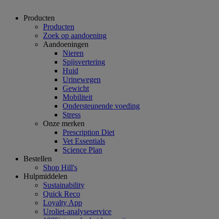
Producten
Producten
Zoek op aandoening
Aandoeningen
Nieren
Spijsvertering
Huid
Urinewegen
Gewicht
Mobiliteit
Ondersteunende voeding
Stress
Onze merken
Prescription Diet
Vet Essentials
Science Plan
Bestellen
Shop Hill's
Hulpmiddelen
Sustainability
Quick Reco
Loyalty App
Uroliet-analyseservice