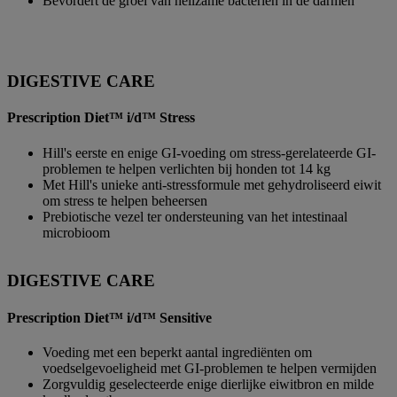
Bevordert de groei van heilzame bacteriën in de darmen
DIGESTIVE CARE
Prescription Diet™ i/d™ Stress
Hill's eerste en enige GI-voeding om stress-gerelateerde GI-
problemen te helpen verlichten bij honden tot 14 kg
Met Hill's unieke anti-stressformule met gehydroliseerd eiwit
om stress te helpen beheersen
Prebiotische vezel ter ondersteuning van het intestinaal
microbioom
DIGESTIVE CARE
Prescription Diet™ i/d™ Sensitive
Voeding met een beperkt aantal ingrediënten om
voedselgevoeligheid met GI-problemen te helpen vermijden
Zorgvuldig geselecteerde enige dierlijke eiwitbron en milde