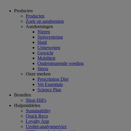
Producten
Producten
Zoek op aandoening
Aandoeningen
Nieren
Spijsvertering
Huid
Urinewegen
Gewicht
Mobiliteit
Ondersteunende voeding
Stress
Onze merken
Prescription Diet
Vet Essentials
Science Plan
Bestellen
Shop Hill's
Hulpmiddelen
Sustainability
Quick Reco
Loyalty App
Uroliet-analyseservice